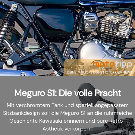
DEINE TÄGLICHE DOSIS MOTORRAD-NEWS
Meguro S1: Die volle Pracht
Mit verchromtem Tank und speziell angepasstem
Sitzbankdesign soll die Meguro S1 an die ruhmreiche
Geschichte Kawasaki erinnern und pure Retro-
Ästhetik verkörpern.