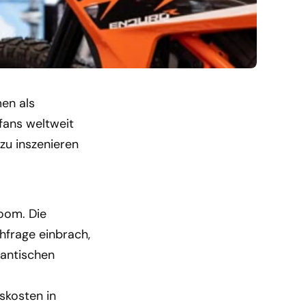
men als
fans weltweit
zu inszenieren
oom. Die
hfrage einbrach,
gantischen
nskosten in