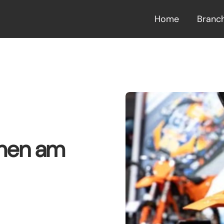
Home
Branc
hmen am