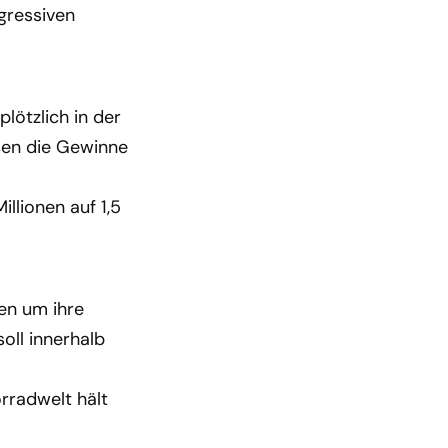
ggressiven
lötzlich in der
ßen die Gewinne
llionen auf 1,5
en um ihre
oll innerhalb
orradwelt hält