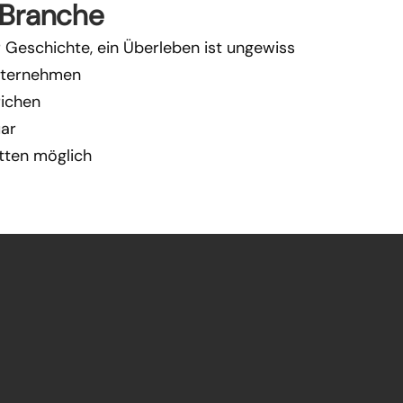
e Branche
Geschichte, ein Überleben ist ungewiss
Unternehmen
richen
uar
itten möglich