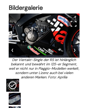
Bildergalerie
❮
❯
Der Viertakt-Single der RS ist hinlänglich
Das großformati
bekannt und bewährt im 125-er Segment,
zwar nicht der
weil er nicht nur in Piaggio-Modellen werkelt,
verrichtet seine
sondern unter Lizenz auch bei vielen
und inform
anderen Marken. Foto: Aprilia